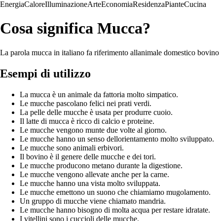
Energia
Calore
Illuminazione
Arte
Economia
Residenza
Piante
Cucina
Cosa significa Mucca?
La parola mucca in italiano fa riferimento allanimale domestico bovino
Esempi di utilizzo
La mucca è un animale da fattoria molto simpatico.
Le mucche pascolano felici nei prati verdi.
La pelle delle mucche è usata per produrre cuoio.
Il latte di mucca è ricco di calcio e proteine.
Le mucche vengono munte due volte al giorno.
Le mucche hanno un senso dellorientamento molto sviluppato.
Le mucche sono animali erbivori.
Il bovino è il genere delle mucche e dei tori.
Le mucche producono metano durante la digestione.
Le mucche vengono allevate anche per la carne.
Le mucche hanno una vista molto sviluppata.
Le mucche emettono un suono che chiamiamo mugolamento.
Un gruppo di mucche viene chiamato mandria.
Le mucche hanno bisogno di molta acqua per restare idratate.
I vitellini sono i cuccioli delle mucche.