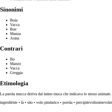
Sinonimi
Boia
Vacca
Bue
Manza
Asina
Contrari
Bo
Manzo
Vacca
Greggia
Etimologia
La parola mucca deriva dal latino muca che indicava lo stesso animale.
ingrediènte
•
là
•
sito
•
volo pindarico
•
poeṡìa
•
precipitevolissimevol