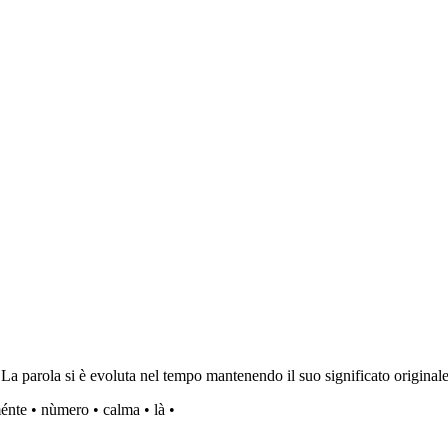
 La parola si è evoluta nel tempo mantenendo il suo significato origina
ménte
•
nùmero
•
calma
•
là
•