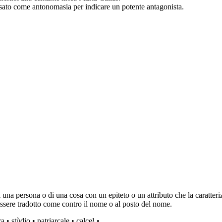
o usato come antonomasia per indicare un potente antagonista.
 una persona o di una cosa con un epiteto o un attributo che la caratteriz
sere tradotto come contro il nome o al posto del nome.
ra
•
stùdio
•
patriarcale
•
calce¹
•