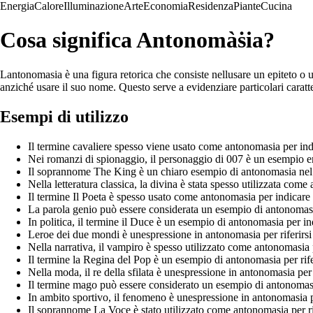
Energia
Calore
Illuminazione
Arte
Economia
Residenza
Piante
Cucina
Cosa significa Antonomàṡia?
Lantonomasia è una figura retorica che consiste nellusare un epiteto o
anziché usare il suo nome. Questo serve a evidenziare particolari caratter
Esempi di utilizzo
Il termine cavaliere spesso viene usato come antonomasia per ind
Nei romanzi di spionaggio, il personaggio di 007 è un esempio 
Il soprannome The King è un chiaro esempio di antonomasia nel
Nella letteratura classica, la divina è stata spesso utilizzata come
Il termine Il Poeta è spesso usato come antonomasia per indicare
La parola genio può essere considerata un esempio di antonomasia
In politica, il termine il Duce è un esempio di antonomasia per i
Leroe dei due mondi è unespressione in antonomasia per riferirsi
Nella narrativa, il vampiro è spesso utilizzato come antonomasia 
Il termine la Regina del Pop è un esempio di antonomasia per rif
Nella moda, il re della sfilata è unespressione in antonomasia pe
Il termine mago può essere considerato un esempio di antonomasi
In ambito sportivo, il fenomeno è unespressione in antonomasia p
Il soprannome La Voce è stato utilizzato come antonomasia per rife