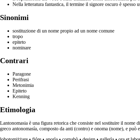
Nella letteratura fantastica, il termine il signore oscuro è spess
Sinonimi
sostituzione di un nome propio ad un nome comune
tropo
epiteto
nominare
Contrari
Paragone
Perifrasi
Metonimia
Epiteto
Kenning
Etimologia
Lantonomasia è una figura retorica che consiste nel sostituire il nome di
greco antonomasía, composto da anti (contro) e onoma (nome), e può es
lobotomiżżare
•
fióre
•
aporìa
•
cornabò
•
design
•
gallerìa
•
ora et labo