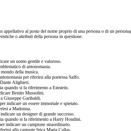
 un appellativo al posto del nome proprio di una persona o di un person
istiche o attributi della persona in questione.
icare un uomo gentile e valoroso.
emblematico di antonomasia.
 mondo della musica.
 antonomasia per riferirsi alla poetessa Saffo.
 Dante Alighieri.
 quando si fa riferimento a Einstein.
ndicare Benito Mussolini.
 a Giuseppe Garibaldi.
per indicare un essere immortale e spietato.
erirsi a Madonna.
r indicare un designer di grande successo.
a quando si fa riferimento a Harry Houdini.
er indicare un campione straordinario.
rirsi alla cantante lirica Maria Callas.