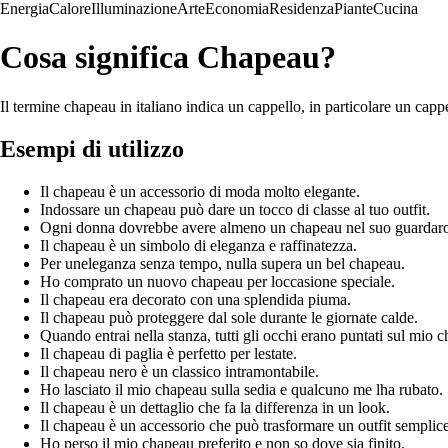
Energia
Calore
Illuminazione
Arte
Economia
Residenza
Piante
Cucina
Cosa significa Chapeau?
Il termine chapeau in italiano indica un cappello, in particolare un cappe
Esempi di utilizzo
Il chapeau è un accessorio di moda molto elegante.
Indossare un chapeau può dare un tocco di classe al tuo outfit.
Ogni donna dovrebbe avere almeno un chapeau nel suo guardar
Il chapeau è un simbolo di eleganza e raffinatezza.
Per uneleganza senza tempo, nulla supera un bel chapeau.
Ho comprato un nuovo chapeau per loccasione speciale.
Il chapeau era decorato con una splendida piuma.
Il chapeau può proteggere dal sole durante le giornate calde.
Quando entrai nella stanza, tutti gli occhi erano puntati sul mio 
Il chapeau di paglia è perfetto per lestate.
Il chapeau nero è un classico intramontabile.
Ho lasciato il mio chapeau sulla sedia e qualcuno me lha rubato.
Il chapeau è un dettaglio che fa la differenza in un look.
Il chapeau è un accessorio che può trasformare un outfit semplice
Ho perso il mio chapeau preferito e non so dove sia finito.