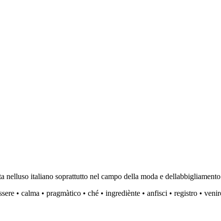
ta nelluso italiano soprattutto nel campo della moda e dellabbigliamento 
ssere
•
calma
•
pragmàtico
•
ché
•
ingrediènte
•
anfisci
•
registro
•
venir