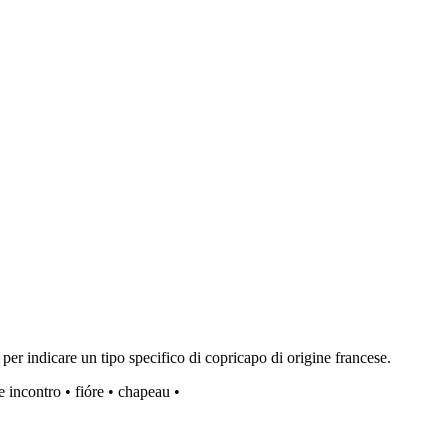
per indicare un tipo specifico di copricapo di origine francese.
e incontro
•
fióre
•
chapeau
•