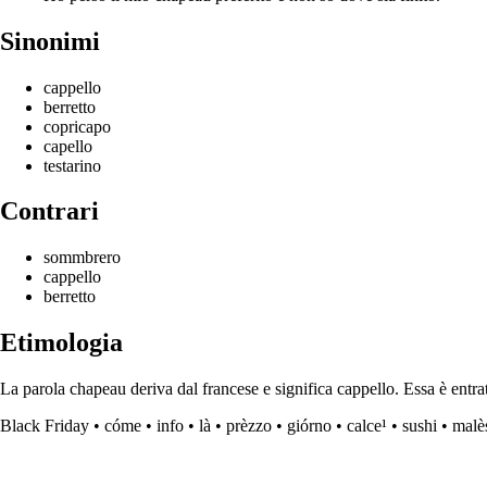
Sinonimi
cappello
berretto
copricapo
capello
testarino
Contrari
sommbrero
cappello
berretto
Etimologia
La parola chapeau deriva dal francese e significa cappello. Essa è entra
Black Friday
•
cóme
•
info
•
là
•
prèzzo
•
giórno
•
calce¹
•
sushi
•
malè