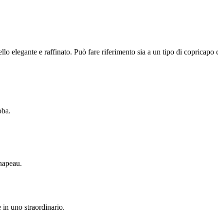
llo elegante e raffinato. Può fare riferimento sia a un tipo di copricapo c
oba.
chapeau.
 in uno straordinario.