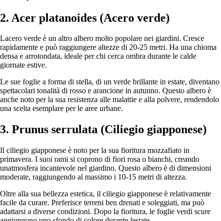
2. Acer platanoides (Acero verde)
Lacero verde è un altro albero molto popolare nei giardini. Cresce
rapidamente e può raggiungere altezze di 20-25 metri. Ha una chioma
densa e arrotondata, ideale per chi cerca ombra durante le calde
giornate estive.
Le sue foglie a forma di stella, di un verde brillante in estate, diventano
spettacolari tonalità di rosso e arancione in autunno. Questo albero è
anche noto per la sua resistenza alle malattie e alla polvere, rendendolo
una scelta esemplare per le aree urbane.
3. Prunus serrulata (Ciliegio giapponese)
Il ciliegio giapponese è noto per la sua fioritura mozzafiato in
primavera. I suoi rami si coprono di fiori rosa o bianchi, creando
unatmosfera incantevole nel giardino. Questo albero è di dimensioni
moderate, raggiungendo al massimo i 10-15 metri di altezza.
Oltre alla sua bellezza estetica, il ciliegio giapponese è relativamente
facile da curare. Preferisce terreni ben drenati e soleggiati, ma può
adattarsi a diverse condizioni. Dopo la fioritura, le foglie verdi scure
aggiungono uno sfondo di colore durante lestate.