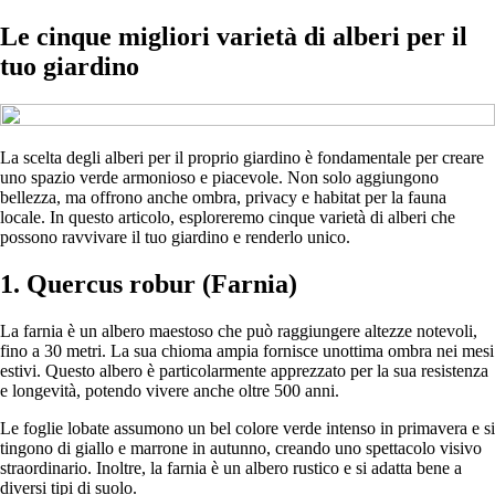
Le cinque migliori varietà di alberi per il
tuo giardino
La scelta degli alberi per il proprio giardino è fondamentale per creare
uno spazio verde armonioso e piacevole. Non solo aggiungono
bellezza, ma offrono anche ombra, privacy e habitat per la fauna
locale. In questo articolo, esploreremo cinque varietà di alberi che
possono ravvivare il tuo giardino e renderlo unico.
1. Quercus robur (Farnia)
La farnia è un albero maestoso che può raggiungere altezze notevoli,
fino a 30 metri. La sua chioma ampia fornisce unottima ombra nei mesi
estivi. Questo albero è particolarmente apprezzato per la sua resistenza
e longevità, potendo vivere anche oltre 500 anni.
Le foglie lobate assumono un bel colore verde intenso in primavera e si
tingono di giallo e marrone in autunno, creando uno spettacolo visivo
straordinario. Inoltre, la farnia è un albero rustico e si adatta bene a
diversi tipi di suolo.