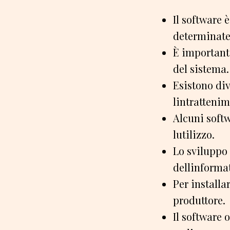
Il software
determinate
È importante
del sistema.
Esistono dive
lintrattenim
Alcuni soft
lutilizzo.
Lo sviluppo
dellinformat
Per installa
produttore.
Il software 