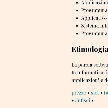
Applicazion
Programma
Applicativo
Sistema inf
Programma
Etimologi
La parola softwa
In informatica, 
applicazioni e d
prèzzo
•
slot
•
fi
•
anfisci
•