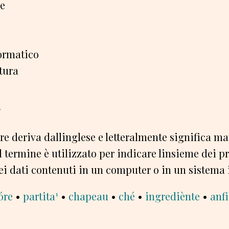
e
ormatico
tura
a
re deriva dallinglese e letteralmente significa m
il termine è utilizzato per indicare linsieme dei 
ei dati contenuti in un computer o in un sistema
óre
•
partita¹
•
chapeau
•
ché
•
ingrediènte
•
anfi