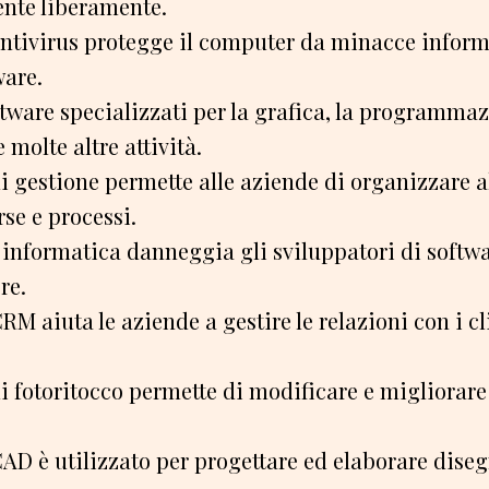
ente liberamente.
 antivirus protegge il computer da minacce infor
ware.
tware specializzati per la grafica, la programmaz
 molte altre attività.
di gestione permette alle aziende di organizzare a
rse e processi.
 informatica danneggia gli sviluppatori di softwar
re.
CRM aiuta le aziende a gestire le relazioni con i c
di fotoritocco permette di modificare e migliorar
CAD è utilizzato per progettare ed elaborare disegn