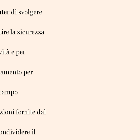
ter di svolgere
ire la sicurezza
vità e per
agamento per
l campo
zioni fornite dal
ondividere il