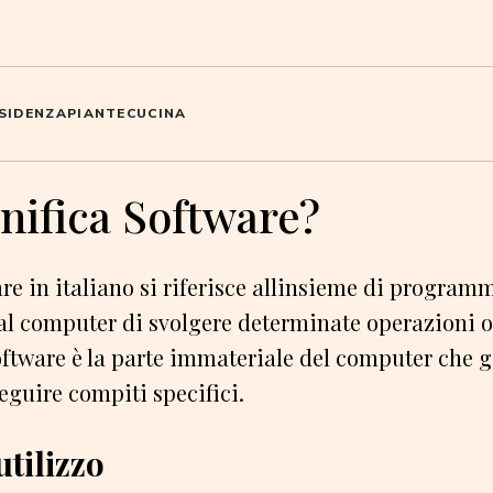
SIDENZA
PIANTE
CUCINA
nifica Software?
are in italiano si riferisce allinsieme di programm
l computer di svolgere determinate operazioni o 
software è la parte immateriale del computer che ge
eguire compiti specifici.
tilizzo