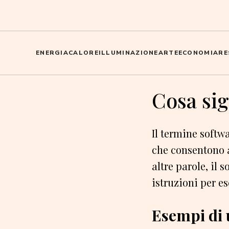
ENERGIA
CALORE
ILLUMINAZIONE
ARTE
ECONOMIA
RE
Cosa sig
Il termine softw
che consentono a
altre parole, il 
istruzioni per es
Esempi di u