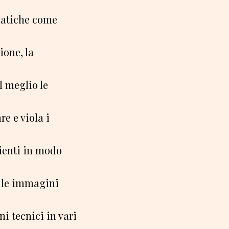
matiche come
ione, la
l meglio le
e e viola i
lienti in modo
e le immagini
i tecnici in vari